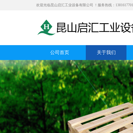
欢迎光临昆山启汇工业设备有限公司 ！服务热线：1381617701
公司首页
关于我们