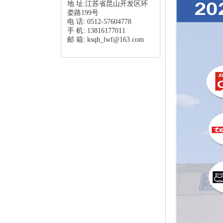
地 址:江苏省昆山开发区环
娄路199号
电 话: 0512-57604778
手 机: 13816177011
邮 箱: ksqh_lwf@163.com